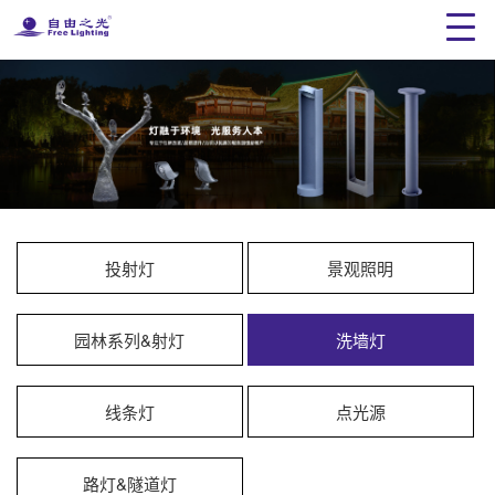
投射灯
景观照明
园林系列&射灯
洗墙灯
线条灯
点光源
路灯&隧道灯