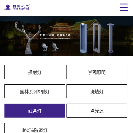
投射灯
景观照明
园林系列&射灯
洗墙灯
线条灯
点光源
路灯&隧道灯