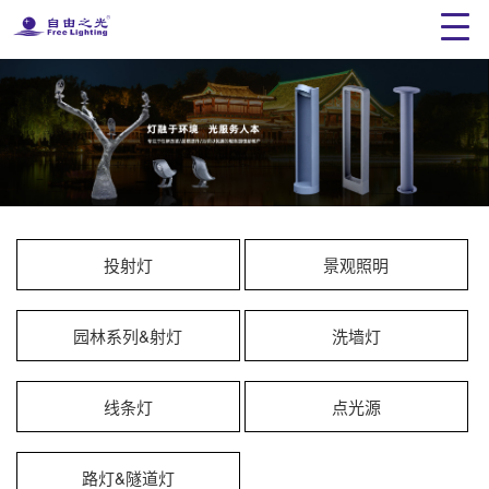
投射灯
景观照明
园林系列&射灯
洗墙灯
线条灯
点光源
路灯&隧道灯