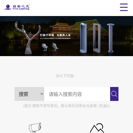
含以下内容：
(提示:搜索不用写单位。默认单位功率W,光束角°,色温K)